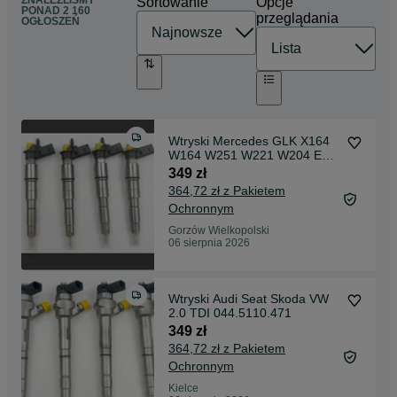
ZNALEŹLIŚMY
Sortowanie
Opcje
PONAD
2 160
przeglądania
OGŁOSZEŃ
Wtryski Mercedes GLK X164
W164 W251 W221 W204 E
W211 280 CDI 320 CDI
349 zł
364,72 zł z Pakietem
Ochronnym
Gorzów Wielkopolski
06 sierpnia 2026
Wtryski Audi Seat Skoda VW
2.0 TDI 044.5110.471
349 zł
364,72 zł z Pakietem
Ochronnym
Kielce