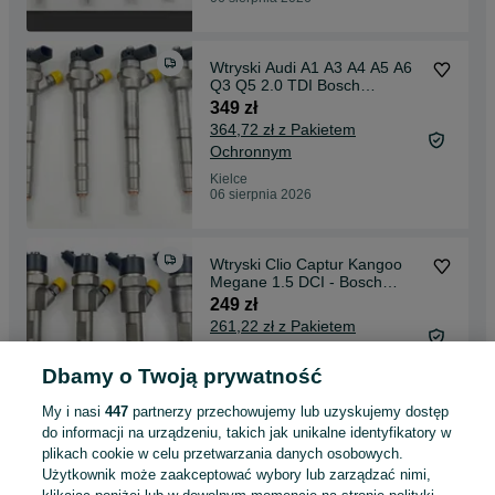
Wtryski Audi A1 A3 A4 A5 A6
Q3 Q5 2.0 TDI Bosch
044.5110.647
349 zł
364,72 zł z Pakietem
Ochronnym
Kielce
06 sierpnia 2026
Wtryski Clio Captur Kangoo
Megane 1.5 DCI - Bosch
044.5110.485
249 zł
261,22 zł z Pakietem
Ochronnym
Dbamy o Twoją prywatność
Kielce
06 sierpnia 2026
My i nasi
447
partnerzy przechowujemy lub uzyskujemy dostęp
do informacji na urządzeniu, takich jak unikalne identyfikatory w
plikach cookie w celu przetwarzania danych osobowych.
Wtryski Mercedes GLK X164
Użytkownik może zaakceptować wybory lub zarządzać nimi,
W164 W251 W221 W204 E