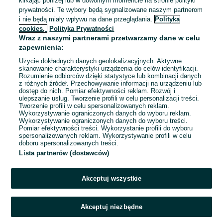
W211 280 CDI 320 CDI
klikając poniżej lub w dowolnym momencie na stronie polityki
349 zł
prywatności. Te wybory będą sygnalizowane naszym partnerom
364,72 zł z Pakietem
i nie będą miały wpływu na dane przeglądania.
Polityka
Ochronnym
cookies,
Polityka Prywatności
Lublin
Wraz z naszymi partnerami przetwarzamy dane w celu
06 sierpnia 2026
zapewnienia:
Użycie dokładnych danych geolokalizacyjnych. Aktywne
skanowanie charakterystyki urządzenia do celów identyfikacji.
Rozumienie odbiorców dzięki statystyce lub kombinacji danych
1
...
34
...
216
z różnych źródeł. Przechowywanie informacji na urządzeniu lub
dostęp do nich. Pomiar efektywności reklam. Rozwój i
ulepszanie usług. Tworzenie profili w celu personalizacji treści.
Tworzenie profili w celu spersonalizowanych reklam.
Wykorzystywanie ograniczonych danych do wyboru reklam.
Wykorzystywanie ograniczonych danych do wyboru treści.
Pomiar efektywności treści. Wykorzystanie profili do wyboru
spersonalizowanych reklam. Wykorzystywanie profili w celu
doboru spersonalizowanych treści.
Lista partnerów (dostawców)
Akceptuj wszystkie
Akceptuj niezbędne
Zadzwoń / SMS