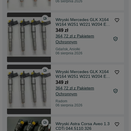
06 sierpnia 2026
Wtryski Mercedes GLK X164
W164 W251 W221 W204 E
W211 280 CDI 320 CDI
349 zł
364,72 zł z Pakietem
Ochronnym
Gdańsk, Aniołki
06 sierpnia 2026
Wtryski Mercedes GLK X164
W164 W251 W221 W204 E
W211 280 CDI 320 CDI
349 zł
364,72 zł z Pakietem
Ochronnym
Radom
06 sierpnia 2026
Wtryski Astra Corsa Aveo 1.3
CDTi 044.5110.326