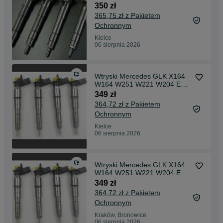
350 zł
365,75 zł z Pakietem
Ochronnym
Kielce
06 sierpnia 2026
Wtryski Mercedes GLK X164
W164 W251 W221 W204 E
W211 280 CDI 320 CDI
349 zł
364,72 zł z Pakietem
Ochronnym
Kielce
06 sierpnia 2026
Wtryski Mercedes GLK X164
W164 W251 W221 W204 E
W211 280 CDI 320 CDI
349 zł
364,72 zł z Pakietem
Ochronnym
Kraków, Bronowice
06 sierpnia 2026