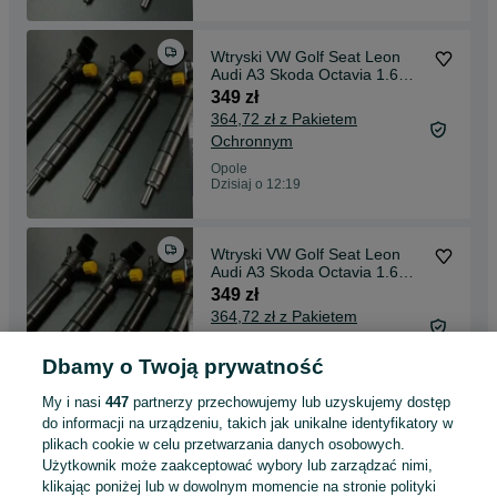
Wtryski VW Golf Seat Leon
Audi A3 Skoda Octavia 1.6
TDI Delphi
349 zł
364,72 zł z Pakietem
Ochronnym
Opole
Dzisiaj o 12:19
Wtryski VW Golf Seat Leon
Audi A3 Skoda Octavia 1.6
TDI Delphi
349 zł
364,72 zł z Pakietem
Ochronnym
Dbamy o Twoją prywatność
Wrocław, Krzyki
Dzisiaj o 12:19
My i nasi
447
partnerzy przechowujemy lub uzyskujemy dostęp
do informacji na urządzeniu, takich jak unikalne identyfikatory w
plikach cookie w celu przetwarzania danych osobowych.
Wtryski VW Golf Seat Leon
Użytkownik może zaakceptować wybory lub zarządzać nimi,
Audi A3 Skoda Octavia 1.6
TDI Delphi
klikając poniżej lub w dowolnym momencie na stronie polityki
349 zł