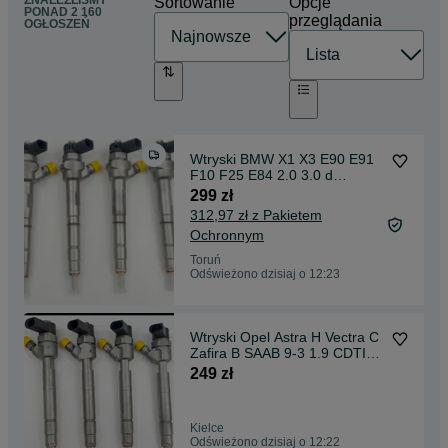
ZNALEŹLIŚMY
Sortowanie
Opcje
PONAD
2 160
przeglądania
OGŁOSZEŃ
Wtryski BMW X1 X3 E90 E91
F10 F25 E84 2.0 3.0 d
044.5110.478
299 zł
312,97 zł z Pakietem
Ochronnym
Toruń
Odświeżono dzisiaj o 12:23
Wtryski Opel Astra H Vectra C
Zafira B SAAB 9-3 1.9 CDTI
044.5110.159
249 zł
Kielce
Odświeżono dzisiaj o 12:22