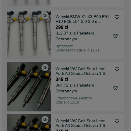
Wtryski BMW X1 X3 E90 E91
F10 F25 E84 2.0 3.0 d
044.5110.478
299 zł
312,97 zł z Pakietem
Ochronnym
Bydgoszcz
Odświeżono dzisiaj o 12:21
Wtryski VW Golf Seat Leon
Audi A3 Skoda Octavia 1.6
TDI Delphi
349 zł
364,72 zł z Pakietem
Ochronnym
Częstochowa, Błeszno
Dzisiaj o 12:19
Wtryski VW Golf Seat Leon
Audi A3 Skoda Octavia 1.6
TDI Delphi